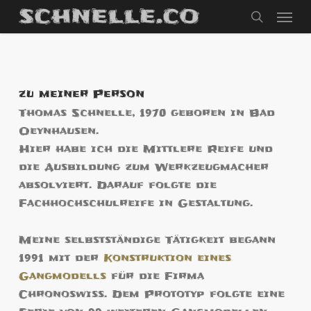
Men
Skip
to
search
main
content
zu meiner Person
Thomas Schnelle, 1970 geboren in Bad
Oeynhausen.
Hier habe ich die Mittlere Reife und
die Ausbildung zum Werkzeugmacher
absolviert. Darauf folgte die
Fachhochschulreife in Gestaltung.
Meine selbstständige Tätigkeit begann
1991 mit der
Konstruktion eines
Gangmodells
für die Firma
Chronoswiss. Dem Prototyp folgte eine