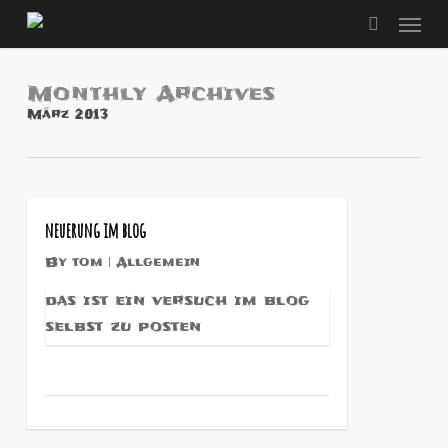
Men
Skip
to
search
main
content
Monthly Archives
März 2013
1
neuerung im blog
By
tom
Allgemein
das ist ein versuch im blog
selbst zu posten