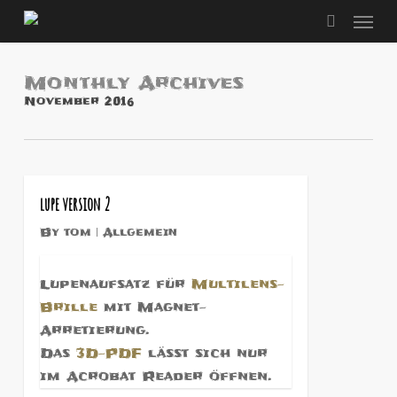
Men
Skip
to
search
main
content
Monthly Archives
November 2016
2
lupe version 2
By
tom
Allgemein
Lupenaufsatz für
Multilens-
Brille
mit Magnet-
Arretierung.
Das
3D-PDF
lässt sich nur
im Acrobat Reader öffnen.