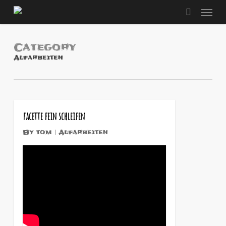
Men
Skip
to
search
main
content
Category
Aufarbeiten
1
facette fein schleifen
By
tom
Aufarbeiten