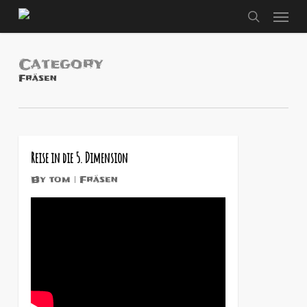
Men
Skip
to
search
main
content
Category
Fräsen
0
Reise in die 5. Dimension
By
tom
Fräsen