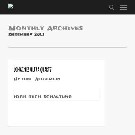
Men
Skip
to
search
main
content
Monthly Archives
Dezember 2013
0
longines ultra quartz
By
tom
Allgemein
high-tech schaltung