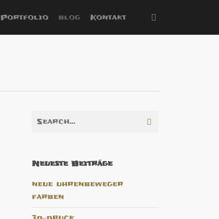
search
Portfolio
blog
Kontakt
Neueste Beiträge
neue uhrenbeweger
farben
3d-druck