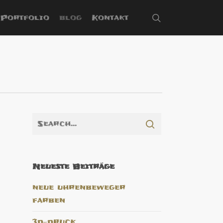
search
Portfolio
blog
Kontakt
Neueste Beiträge
neue uhrenbeweger
farben
3d-druck