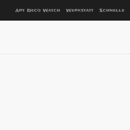
Art Deco Watch
Werkstatt
Schnelle
nz
er